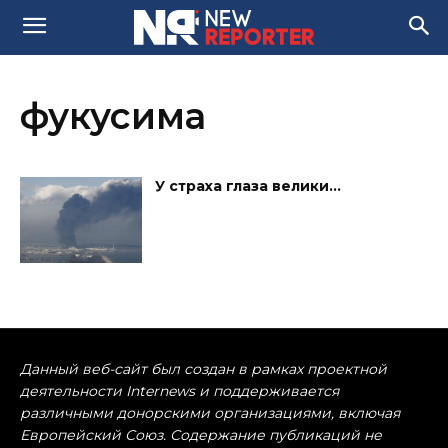
фукусима
У страха глаза велики…
Данный веб-сайт был создан в рамках проектной
деятельности Internews и поддерживается
различными донорскими организациями, включая
Европейский Союз. Содержание публикаций не