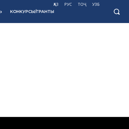
ҚАЗ
РУС
ТОҶ
УЗБ
Ь
КОНКУРСЫ/ГРАНТЫ