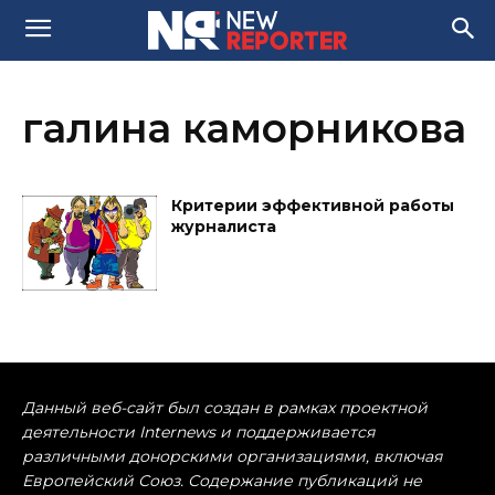
галина каморникова
Критерии эффективной работы
журналиста
Данный веб-сайт был создан в рамках проектной
деятельности Internews и поддерживается
различными донорскими организациями, включая
Европейский Союз. Содержание публикаций не