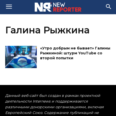
Галина Рыжкина
«Утро добрым не бывает» Галины
Рыжкиной: штурм YouTube со
второй попытки
Данный веб-сайт был создан в рамках проектной
деятельности Internews и поддерживается
различными донорскими организациями, включая
Европейский Союз. Содержание публикаций не