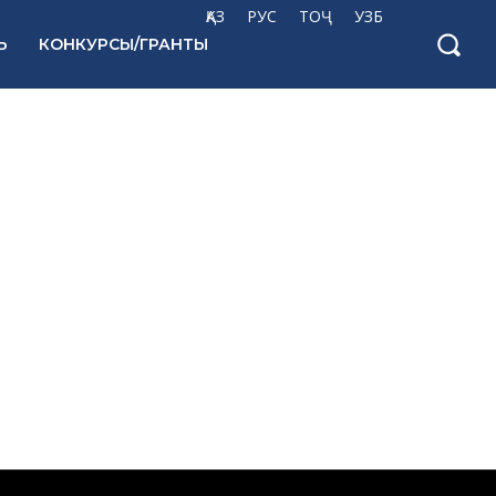
ҚАЗ
РУС
ТОҶ
УЗБ
Ь
КОНКУРСЫ/ГРАНТЫ