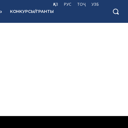
ҚАЗ
РУС
ТОҶ
УЗБ
Ь
КОНКУРСЫ/ГРАНТЫ