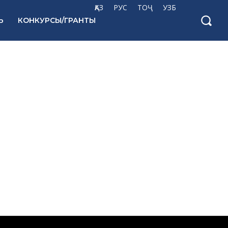
ҚАЗ
РУС
ТОҶ
УЗБ
Ь
КОНКУРСЫ/ГРАНТЫ