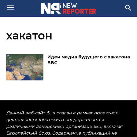
хакатон
Идеи медиа будущего с хакатона
BBC
Данный веб-сайт был создан в рамках проектной
деятельности Internews и поддерживается
различными донорскими организациями, включая
Европейский Союз. Содержание публикаций не