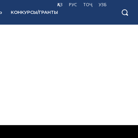
ҚАЗ
РУС
ТОҶ
УЗБ
Ь
КОНКУРСЫ/ГРАНТЫ