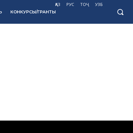
ҚАЗ
РУС
ТОҶ
УЗБ
Ь
КОНКУРСЫ/ГРАНТЫ