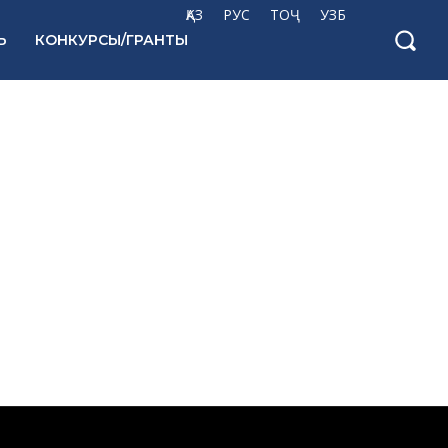
ҚАЗ
РУС
ТОҶ
УЗБ
Ь
КОНКУРСЫ/ГРАНТЫ