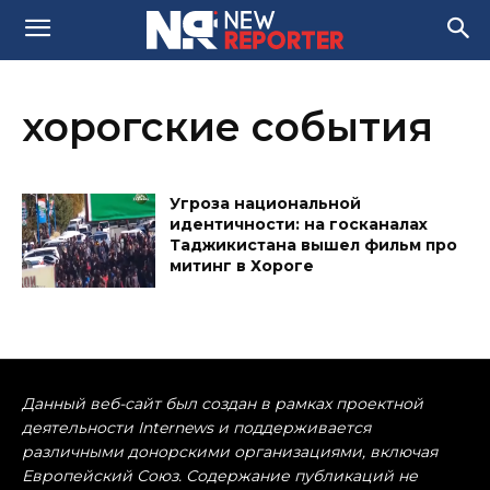
хорогские события
Угроза национальной
идентичности: на госканалах
Таджикистана вышел фильм про
митинг в Хороге
Данный веб-сайт был создан в рамках проектной
деятельности Internews и поддерживается
различными донорскими организациями, включая
Европейский Союз. Содержание публикаций не