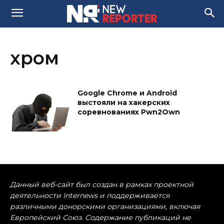
хром
Google Chrome и Android
выстояли на хакерских
соревнованиях Pwn2Own
Данный веб-сайт был создан в рамках проектной
деятельности Internews и поддерживается
различными донорскими организациями, включая
Европейский Союз. Содержание публикаций не