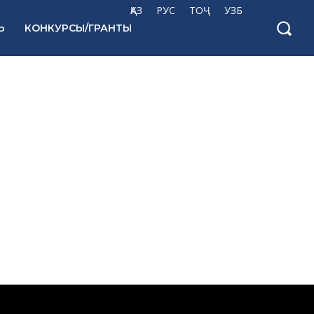
ҚАЗ
РУС
ТОҶ
УЗБ
Ь
КОНКУРСЫ/ГРАНТЫ