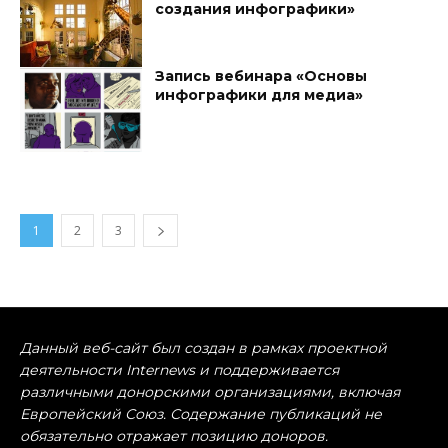
создания инфографики»
Запись вебинара «Основы
инфографики для медиа»
1
2
3
Данный веб-сайт был создан в рамках проектной
деятельности Internews и поддерживается
различными донорскими организациями, включая
Европейский Союз. Содержание публикаций не
обязательно отражает позицию доноров.