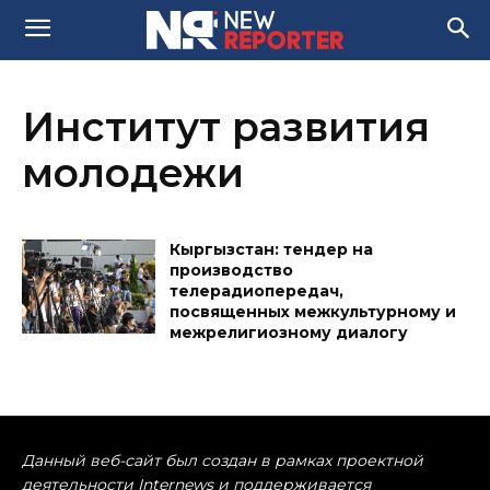
Институт развития
молодежи
Кыргызстан: тендер на
производство
телерадиопередач,
посвященных межкультурному и
межрелигиозному диалогу
Данный веб-сайт был создан в рамках проектной
деятельности Internews и поддерживается