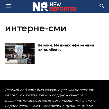
интерне-сми
Берлин. Медиаконференция
Re:publica13
Данный веб-сайт был создан в рамках проектной
деятельности Internews и поддерживается
различными донорскими организациями, включая
Европейский Союз. Содержание публикаций не