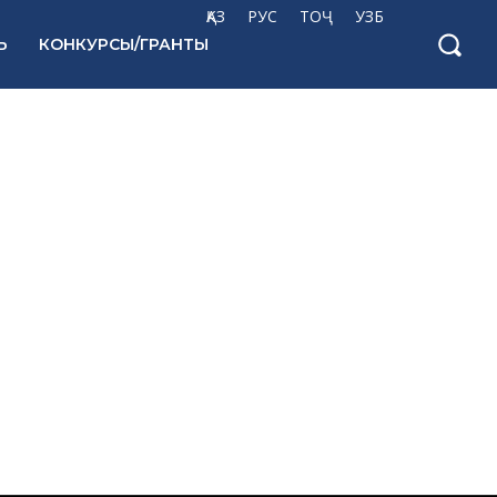
ҚАЗ
РУС
ТОҶ
УЗБ
Ь
КОНКУРСЫ/ГРАНТЫ