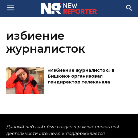
избиение
журналисток
«Избиение журналисток» в
Бишкеке организовал
гендиректор телеканала
Данный веб-сайт был создан в рамках проектной
деятельности Internews и поддерживается