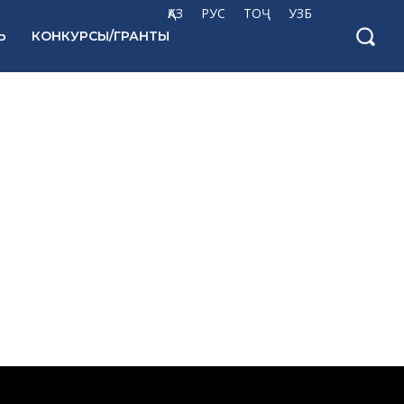
ҚАЗ
РУС
ТОҶ
УЗБ
Ь
КОНКУРСЫ/ГРАНТЫ