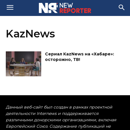
KazNews
Сериал KazNews на «Хабаре»:
осторожно, ТВ!
Данный веб-сайт был создан в рамках проектной
деятельности Internews и поддерживается
различными донорскими организациями, включая
Европейский Союз. Содержание публикаций не