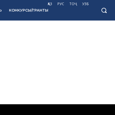
ҚАЗ
РУС
ТОҶ
УЗБ
Ь
КОНКУРСЫ/ГРАНТЫ