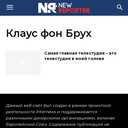
Клаус фон Брух
Самая главная телестудия – это
телестудия в моей голове
Данный веб-сайт был создан в рамках проектной
деятельности Internews и поддерживается
различными донорскими организациями, включая
Европейский Союз. Содержание публикаций не