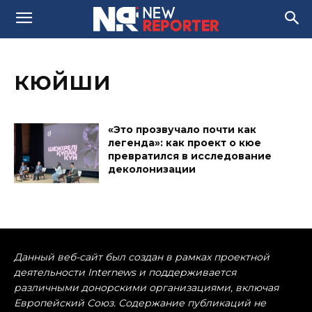
кюйши
«Это прозвучало почти как
легенда»: как проект о кюе
превратился в исследование
деколонизации
Данный веб-сайт был создан в рамках проектной
деятельности Internews и поддерживается
различными донорскими организациями, включая
Европейский Союз. Содержание публикаций не