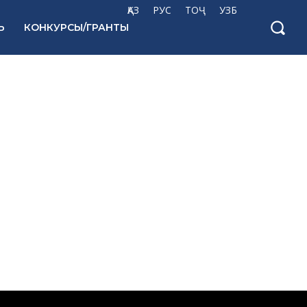
ҚАЗ
РУС
ТОҶ
УЗБ
Ь
КОНКУРСЫ/ГРАНТЫ