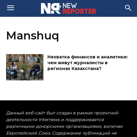
Manshuq
Нехватка финансов и аналитики:
чем живут журналисты в
регионах Казахстана?
Данный веб-сайт был создан в рамках проектной
деятельности Internews и поддерживается
различными донорскими организациями, включая
Европейский Союз. Содержание публикаций не