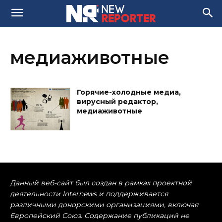
медиаживотные
Горячие-холодные медиа,
вирусный редактор,
медиаживотные
Данный веб-сайт был создан в рамках проектной
деятельности Internews и поддерживается
различными донорскими организациями, включая
Европейский Союз. Содержание публикаций не