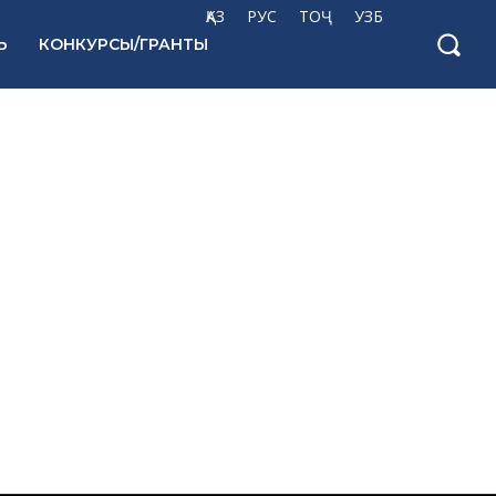
ҚАЗ
РУС
ТОҶ
УЗБ
Ь
КОНКУРСЫ/ГРАНТЫ