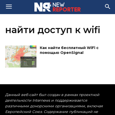
найти доступ к wifi
Как найти бесплатный WiFi с
помощью OpenSignal
Данный веб-сайт был создан в рамках проектной
деятельности Internews и поддерживается
различными донорскими организациями, включая
Европейский Союз. Содержание публикаций не