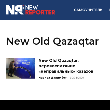
САМОУЧИТЕЛЬ
New Old Qazaqtar
New Old Qazaqtar:
перевоспитание
«неправильных» казахов
Назира Даримбет
-
30/01/2020