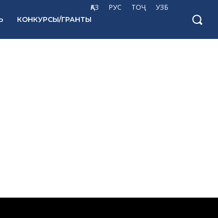
ҚАЗ
РУС
ТОҶ
УЗБ
Ь
КОНКУРСЫ/ГРАНТЫ