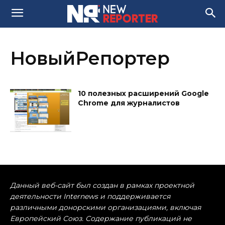
НовыйРепортер
10 полезных расширений Google
Chrome для журналистов
Данный веб-сайт был создан в рамках проектной
деятельности Internews и поддерживается
различными донорскими организациями, включая
Европейский Союз. Содержание публикаций не