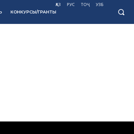
ҚАЗ
РУС
ТОҶ
УЗБ
Ь
КОНКУРСЫ/ГРАНТЫ