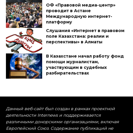
ОФ «Правовой медиа-центр»
проводит в Астане
Международную интернет-
платформу
Слушания «Интернет в правовом
поле Казахстана: реалии и
перспективы» в Алматы
В Казахстане начал работу фонд
помощи журналистам,
участвующим в судебных
разбирательствах
Данный веб-сайт был создан в рамках проектной
деятельности Internews и поддерживается
различными донорскими организациями, включая
Европейский Союз. Содержание публикаций не