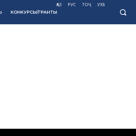
ҚАЗ
РУС
ТОҶ
УЗБ
Ь
КОНКУРСЫ/ГРАНТЫ