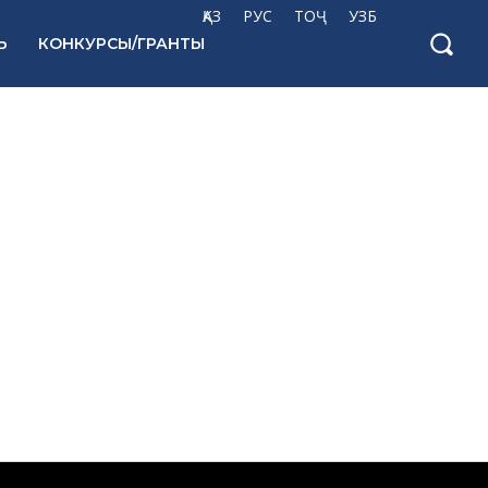
ҚАЗ
РУС
ТОҶ
УЗБ
Ь
КОНКУРСЫ/ГРАНТЫ