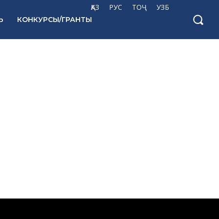
ҚАЗ
РУС
ТОҶ
УЗБ
Ь
КОНКУРСЫ/ГРАНТЫ