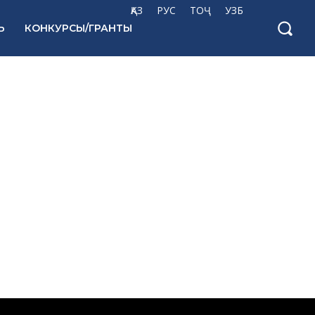
ҚАЗ
РУС
ТОҶ
УЗБ
Ь
КОНКУРСЫ/ГРАНТЫ