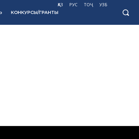
ҚАЗ
РУС
ТОҶ
УЗБ
Ь
КОНКУРСЫ/ГРАНТЫ