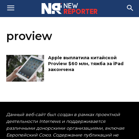
proview
Apple выплатила китайской
Proview $60 млн, тяжба за iPad
закончена
Данный веб-сайт был создан в рамках проектной
деятельности Internews и поддерживается
различными донорскими организациями, включая
Европейский Союз. Содержание публикаций не