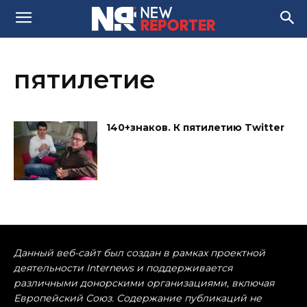
пятилетие
140+знаков. К пятилетию Twitter
Данный веб-сайт был создан в рамках проектной
деятельности Internews и поддерживается
различными донорскими организациями, включая
Европейский Союз. Содержание публикаций не