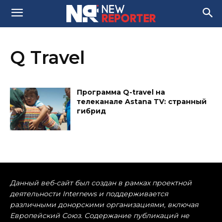
Q Travel
Программа Q-travel на
телеканале Astana TV: странный
гибрид
Данный веб-сайт был создан в рамках проектной
деятельности Internews и поддерживается
различными донорскими организациями, включая
Европейский Союз. Содержание публикаций не