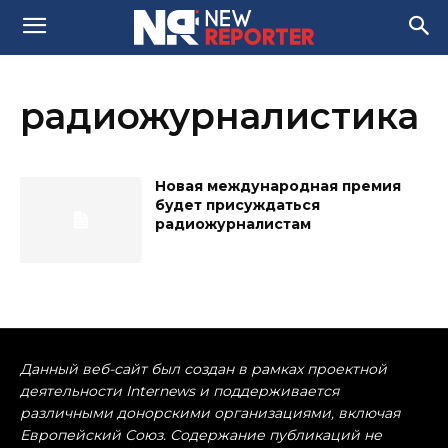
радиожурналистика
Новая международная премия
будет присуждаться
радиожурналистам
Данный веб-сайт был создан в рамках проектной
деятельности Internews и поддерживается
различными донорскими организациями, включая
Европейский Союз. Содержание публикаций не