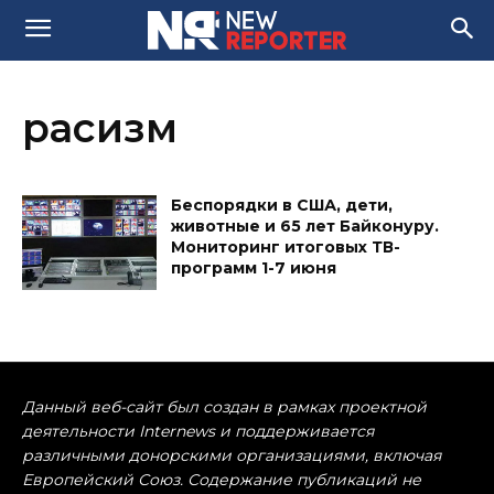
расизм
Беспорядки в США, дети,
животные и 65 лет Байконуру.
Мониторинг итоговых ТВ-
программ 1-7 июня
Данный веб-сайт был создан в рамках проектной
деятельности Internews и поддерживается
различными донорскими организациями, включая
Европейский Союз. Содержание публикаций не