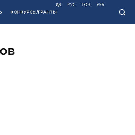
ҚАЗ
РУС
ТОҶ
УЗБ
Ь
КОНКУРСЫ/ГРАНТЫ
ов