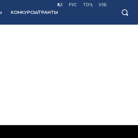
ҚАЗ
РУС
ТОҶ
УЗБ
Ь
КОНКУРСЫ/ГРАНТЫ