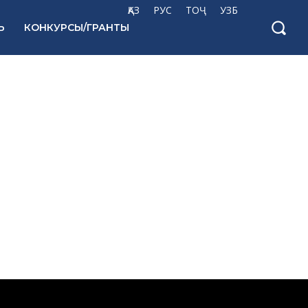
ҚАЗ
РУС
ТОҶ
УЗБ
Ь
КОНКУРСЫ/ГРАНТЫ