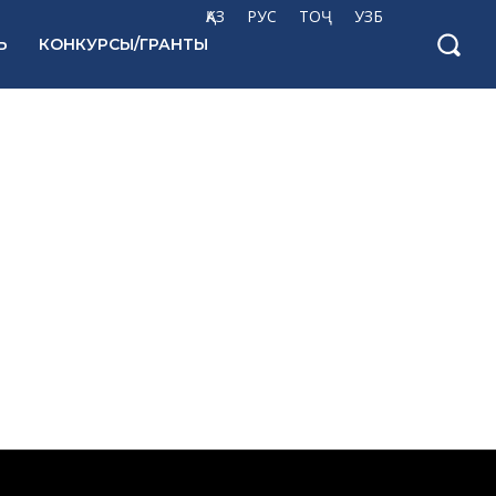
ҚАЗ
РУС
ТОҶ
УЗБ
Ь
КОНКУРСЫ/ГРАНТЫ