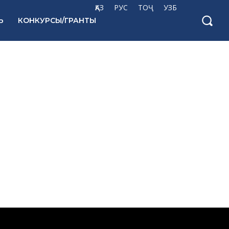
ҚАЗ
РУС
ТОҶ
УЗБ
Ь
КОНКУРСЫ/ГРАНТЫ