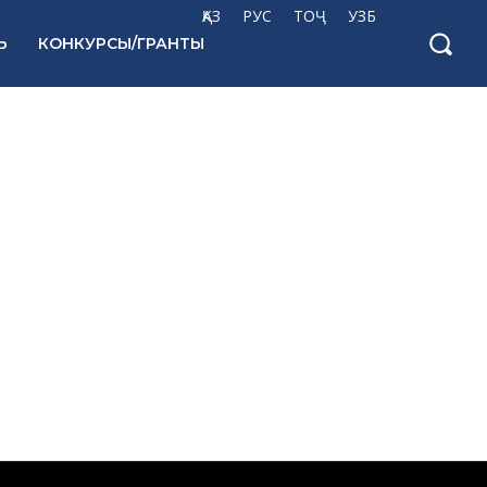
ҚАЗ
РУС
ТОҶ
УЗБ
Ь
КОНКУРСЫ/ГРАНТЫ