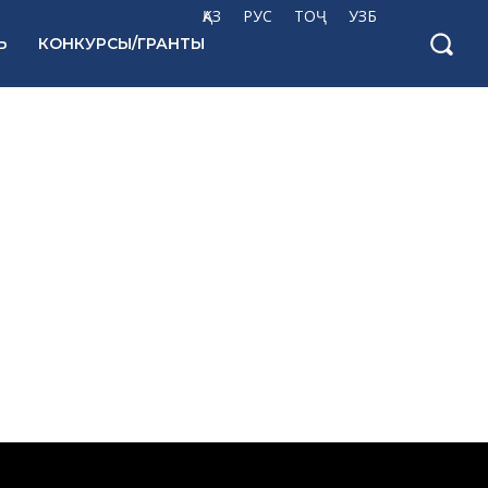
ҚАЗ
РУС
ТОҶ
УЗБ
Ь
КОНКУРСЫ/ГРАНТЫ